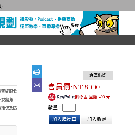
0
)
會員價:NT 8000
了吸音板跟低
購物金 回饋 400 元
掛於牆角，
數量：
過環保及防
加入購物車
加入收藏