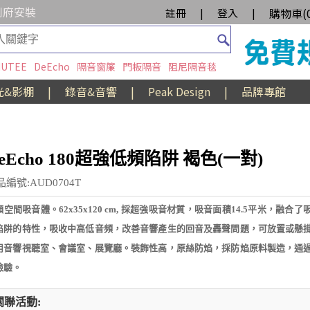
到府安裝
購物車(
註冊
|
登入
|
UTEE
DeEcho
隔音窗簾
門板隔音
阻尼隔音毯
光&影棚
|
錄音&音響
|
Peak Design
|
品牌專館
eEcho 180超強低頻陷阱 褐色(一對)
品編號:AUD0704T
頻空間吸音體。62x35x120 cm, 採超強吸音材質，吸音面積14.5平米，融合
陷阱的特性，吸收中高低音頻，改善音響產生的回音及轟聲問題，可放置或懸
用音響視聽室、會議室、展覽廳。裝飾性高，原絲防焰，採防焰原料製造，通
檢驗。
關聯活動: