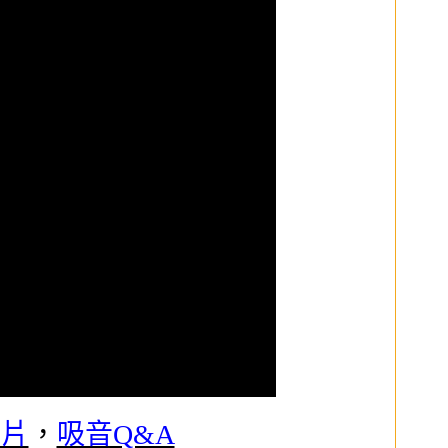
影片
，
吸音Q&A