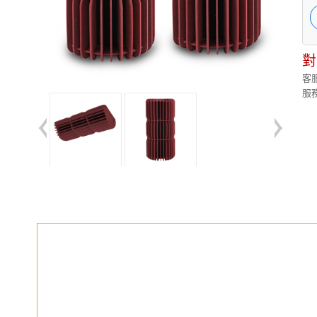
對
客服
服務