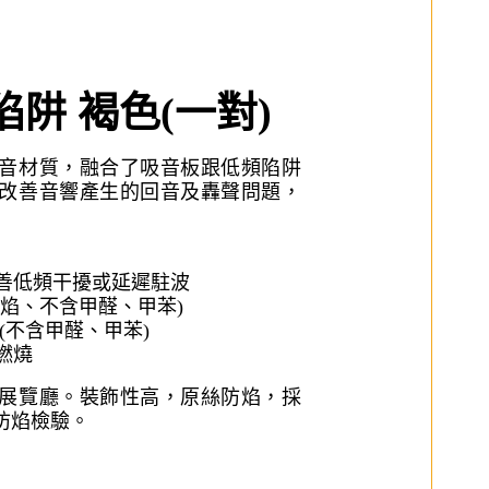
陷阱 褐色(一對)
音材質，融合了吸音板跟低頻陷阱
改善音響產生的回音及轟聲問題，
改善低頻干擾或延遲駐波
防焰、不含甲醛、甲苯)
(不含甲醛、甲苯)
燃燒
展覽廳。裝飾性高，原絲防焰，採
防焰檢驗。