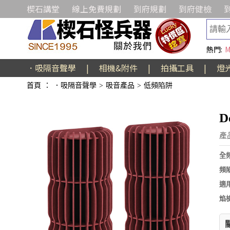
楔石講堂
線上免費規劃
到府規劃
到府健檢
熱門:
M
．吸隔音聲學
|
相機&附件
|
拍攝工具
|
燈
首頁
：
．吸隔音聲學
>
吸音產品
>
低頻陷阱
D
產
全
頻
適
焰