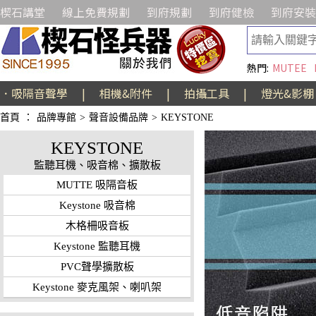
楔石講堂
線上免費規劃
到府規劃
到府健檢
到府安裝
熱門:
MUTEE
．吸隔音聲學
|
相機&附件
|
拍攝工具
|
燈光&影棚
首頁
：
品牌專館
>
聲音設備品牌
>
KEYSTONE
KEYSTONE
監聽耳機、吸音棉、擴散板
MUTTE 吸隔音板
Keystone 吸音棉
木格柵吸音板
Keystone 監聽耳機
PVC聲學擴散板
Keystone 麥克風架、喇叭架