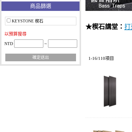
商品篩選
KEYSTONE 楔石
★楔石講堂：
打
以預算搜尋
NTD
~
確定送出
1-16/110項目