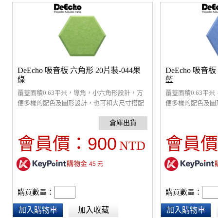
DeEcho 吸音板 六角形 20片裝-044果
DeEcho 吸音板
綠
藍
覆蓋面積0.63平米，導角，小六角形設計，方
覆蓋面積0.63平
便多樣的配色及圖形設計，也可和大尺寸搭配
便多樣的配色及圖
變化配色。採9mm厚，5.5 kg高密度纖維吸音
變化配色。採9mm厚
板，超強吸音材質，改善室內回音問題，裝飾
板，超強吸音材質
性高，通過環保及防焰檢驗。原絲防焰，採防
性高，通過環保及
900
會員價：
會員價
NTD
焰原料製造，非浸泡藥劑防焰，提供長久穩定
焰原料製造，非浸
的防焰效果。(建議貼覆面積為(室內六面總面
的防焰效果。(建
購物金
積的1/3以上)
45
元
積的1/3以上)
購買數量：
購買數量：
加入購物車
加入收藏
加入購物車