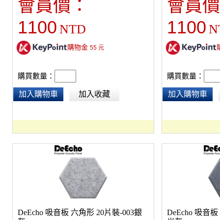
會員價：
會員價
焰，採防焰原料製造，非浸泡藥劑防焰，提供
原料製造，非浸泡
長久穩定的防焰效果。(建議貼覆面積為(室內
焰效果。(建議貼覆
1100
1100
NTD
N
六面總面積的1/3以上)
以上)
購物金
55
元
購買數量：
購買數量：
加入購物車
加入收藏
加入購物車
DeEcho 吸音板 六角形 20片裝-003銀
DeEcho 吸音板