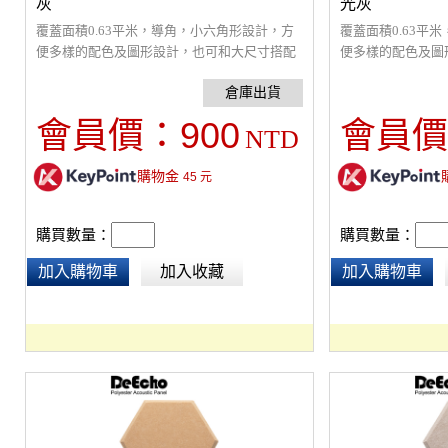
灰
光灰
覆蓋面積0.63平米，導角，小六角形設計，方
覆蓋面積0.63平
便多樣的配色及圖形設計，也可和大尺寸搭配
便多樣的配色及圖
變化配色。採9mm厚，5.5 kg高密度纖維吸音
變化配色。採9mm厚
板，超強吸音材質，改善室內回音問題，裝飾
板，超強吸音材質
性高，通過環保及防焰檢驗。原絲防焰，採防
性高，通過環保及
900
會員價：
會員價
NTD
焰原料製造，非浸泡藥劑防焰，提供長久穩定
焰原料製造，非浸
的防焰效果。(建議貼覆面積為(室內六面總面
的防焰效果。(建
購物金
積的1/3以上)
45
元
積的1/3以上)
購買數量：
購買數量：
加入購物車
加入收藏
加入購物車