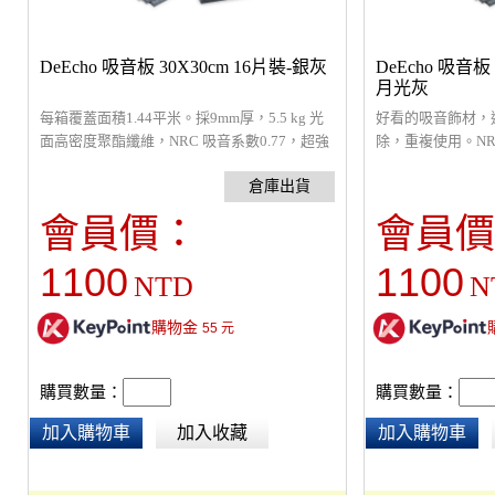
DeEcho 吸音板 30X30cm 16片裝-銀灰
DeEcho 吸音板 
月光灰
每箱覆蓋面積1.44平米。採9mm厚，5.5 kg 光
好看的吸音飾材，
面高密度聚酯纖維，NRC 吸音系數0.77，超強
除，重複使用。NRC 
吸音，消除回音，容易清潔，無甲醛，採防焰
計，任意配色及圖形設
原料，適合DIY，簡易黏貼、拆除，重複使
高密度聚酯纖維。
用。(建議貼覆面積為室內六面總面積的1/3以
通過環保及防焰檢驗
會員價：
會員價
上)（面積價格預估表）
有耗材及工錢計算
1100
1100
NTD
N
購物金
55
元
購買數量：
購買數量：
加入購物車
加入收藏
加入購物車