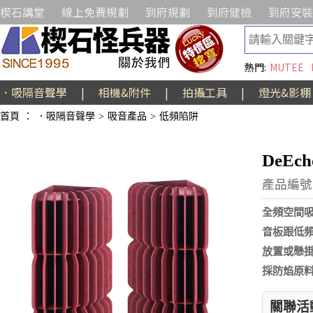
楔石講堂
線上免費規劃
到府規劃
到府健檢
到府安裝
熱門:
MUTEE
．吸隔音聲學
|
相機&附件
|
拍攝工具
|
燈光&影棚
首頁
：
．吸隔音聲學
>
吸音產品
>
低頻陷阱
DeEc
產品編號:
全頻空間吸
音板跟低
放置或懸
採防焰原
關聯活