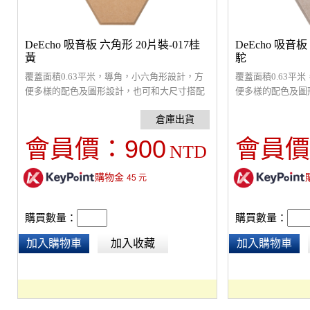
DeEcho 吸音板 六角形 20片裝-017桂
DeEcho 吸音板
黃
駝
覆蓋面積0.63平米，導角，小六角形設計，方
覆蓋面積0.63平
便多樣的配色及圖形設計，也可和大尺寸搭配
便多樣的配色及圖
變化配色。採9mm厚，5.5 kg高密度纖維吸音
變化配色。採9mm厚
板，超強吸音材質，改善室內回音問題，裝飾
板，超強吸音材質
性高，通過環保及防焰檢驗。原絲防焰，採防
性高，通過環保及
900
會員價：
會員價
NTD
焰原料製造，非浸泡藥劑防焰，提供長久穩定
焰原料製造，非浸
的防焰效果。(建議貼覆面積為(室內六面總面
的防焰效果。(建
購物金
積的1/3以上)
45
元
積的1/3以上)
購買數量：
購買數量：
加入購物車
加入收藏
加入購物車