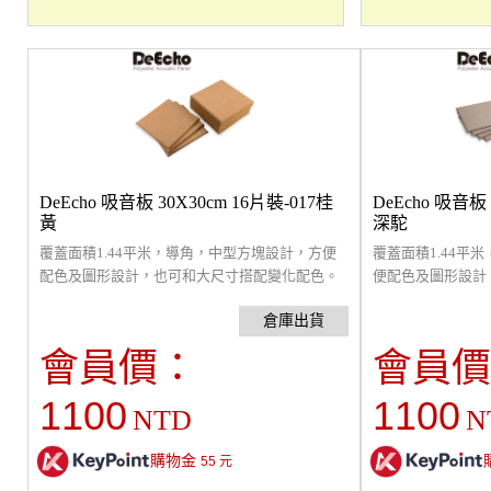
DeEcho 吸音板 30X30cm 16片裝-017桂
DeEcho 吸音板 
黃
深駝
覆蓋面積1.44平米，導角，中型方塊設計，方便
覆蓋面積1.44平
配色及圖形設計，也可和大尺寸搭配變化配色。
便配色及圖形設計
採9mm厚，5.5 kg高密度纖維吸音板，超強吸音
色。採9mm厚，5.
材質，吸收中高音頻，改善室內回音問題，裝飾
強吸音材質，吸收
性高，通過環保及防焰檢驗。原絲防焰，採防焰
題，裝飾性高，通
會員價：
會員價
原料製造，非浸泡藥劑防焰，提供長久穩定的防
焰，採防焰原料製
焰效果。(建議貼覆面積為(室內六面總面積的1/3
長久穩定的防焰效
1100
1100
NTD
N
以上)
六面總面積的1/3以
購物金
55
元