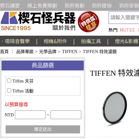
楔石講堂
線上免費規劃
到府規劃
到府健檢
到府安裝
熱門:
MUTEE
．吸隔音聲學
|
相機&附件
|
拍攝工具
|
燈光&影棚
首頁
：
品牌專館
>
光學品牌
>
TIFFEN
>
TIFFEN 特效濾鏡
商品篩選
TIFFEN 特效
Tiffen 天芬
Tiffen 活動
以預算搜尋
NTD
~
確定送出