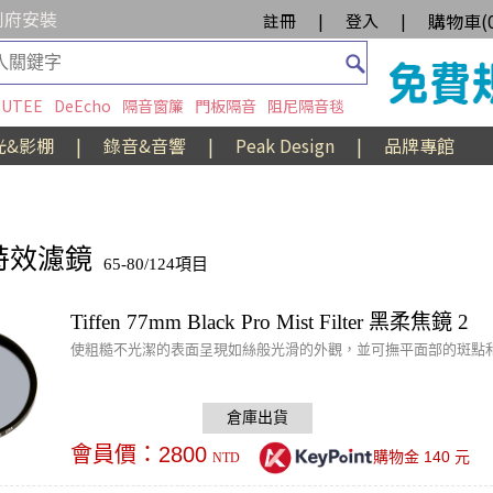
到府安裝
購物車(
註冊
|
登入
|
UTEE
DeEcho
隔音窗簾
門板隔音
阻尼隔音毯
光&影棚
|
錄音&音響
|
Peak Design
|
品牌專館
 特效濾鏡
65-80/124項目
Tiffen 77mm Black Pro Mist Filter 黑柔焦鏡 2
使粗糙不光潔的表面呈現如絲般光滑的外觀，並可撫平面部的斑點
會員價：
2800
140
購物金
元
NTD