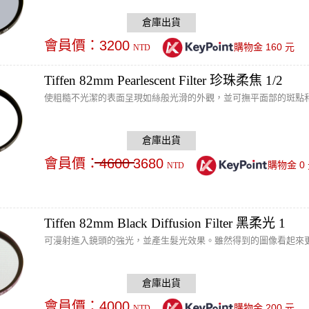
會員價：
3200
160
購物金
元
NTD
Tiffen 82mm Pearlescent Filter 珍珠柔焦 1/2
使粗糙不光潔的表面呈現如絲般光滑的外觀，並可撫平面部的斑點
會員價：
4600
3680
0
購物金
NTD
Tiffen 82mm Black Diffusion Filter 黑柔光 1
可漫射進入鏡頭的強光，並產生髮光效果。雖然得到的圖像看起來
會員價：
4000
200
購物金
元
NTD