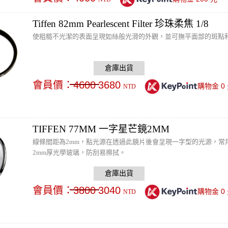
Tiffen 82mm Pearlescent Filter 珍珠柔焦 1/8
使粗糙不光潔的表面呈現如絲般光滑的外觀，並可撫平面部的斑點
會員價：
4600
3680
0
購物金
NTD
TIFFEN 77MM 一字星芒鏡2MM
線條間距為2mm，點光源在透過此鏡片後會呈現一字型的光源，常
2mm厚光學玻璃，防刮易擦拭。
會員價：
3800
3040
0
購物金
NTD