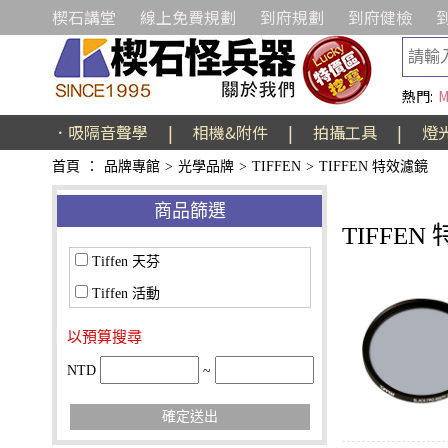
楔石講堂
線上免費規劃
到府規劃
到府健檢
熱門:
M
．吸隔音聲學
|
相機&附件
|
拍攝工具
|
燈
首頁
：
品牌專館
>
光學品牌
>
TIFFEN
>
TIFFEN 特效濾鏡
商品篩選
TIFFEN
Tiffen 天芬
Tiffen 活動
以預算搜尋
NTD
~
確定送出