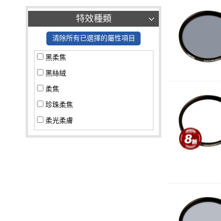
特效種類
清除所有已選擇的屬性項目
黑柔焦
黑絲絨
柔焦
珍珠柔焦
柔光柔膚
星光鏡
超低反差
其他