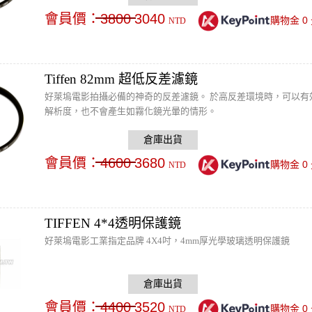
會員價：
3800
3040
0
購物金
NTD
Tiffen 82mm 超低反差濾鏡
好萊塢電影拍攝必備的神奇的反差濾鏡。 於高反差環境時，可以
解析度，也不會產生如霧化鏡光暈的情形。
會員價：
4600
3680
0
購物金
NTD
TIFFEN 4*4透明保護鏡
好萊塢電影工業指定品牌 4X4吋，4mm厚光學玻璃透明保護鏡
會員價：
4400
3520
0
購物金
NTD