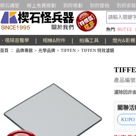
楔石講堂
線上免費規劃
到府規劃
到府健檢
到府安裝
熱門:
MUTEE
．吸隔音聲學
|
相機&附件
|
拍攝工具
|
燈光&影棚
首頁
：
品牌專館
>
光學品牌
>
TIFFEN
>
TIFFEN 特效濾鏡
TIF
產品編號:
濾除因非
關聯活
KUPO