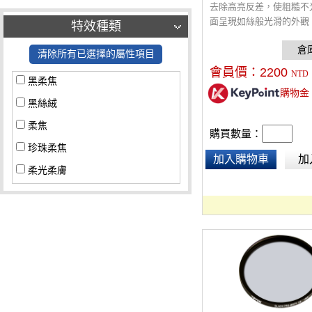
去除高亮反差，使粗糙不
面呈現如絲般光滑的外觀
特效種類
平面部的斑點和皺紋，確
晰聚焦。
清除所有已選擇的屬性項目
會員價：
2200
NTD
黑柔焦
購物金
黑絲絨
柔焦
購買數量：
珍珠柔焦
加入購物車
加
柔光柔膚
星光鏡
超低反差
其他