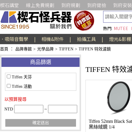
楔石講堂
線上免費規劃
到府規劃
到府健檢
到府安裝
熱門:
MUTEE
．吸隔音聲學
|
相機&附件
|
拍攝工具
|
燈光&影棚
首頁
：
品牌專館
>
光學品牌
>
TIFFEN
>
TIFFEN 特效濾鏡
商品篩選
TIFFEN 特效
Tiffen 天芬
Tiffen 活動
以預算搜尋
NTD
~
Tiffen 52mm Black Sati
確定送出
黑絲絨鏡 1/4