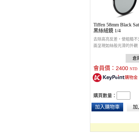
Tiffen 58mm Black Sati
黑絲絨鏡 1/4
去除高亮反差，使粗糙不
面呈現如絲般光滑的外觀
平面部的斑點和皺紋，確
晰聚焦。
會員價：
2400
NTD
購物金
購買數量：
加入購物車
加