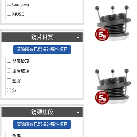
Composer
MUSE
Control Freak
SCOUT
鏡片材質
COMPOSER with
清除所有已選擇的屬性項目
Tilt Transformer
雙層玻璃
COMPOSER PRO
單層玻璃
COMPOSER PRO with
塑膠
Circular Fisheye
無
TRIO 28
其他
鏡頭焦段
清除所有已選擇的屬性項目
魚眼