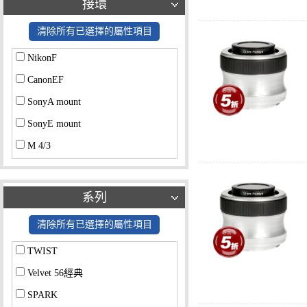
接環
清除所有已選擇的屬性項目
NikonF
CanonEF
SonyA mount
SonyE mount
M 4/3
Fuji
Olympus 4/3
系列
Pentax K
清除所有已選擇的屬性項目
PL
TWIST
Samsung NX
Velvet 56經典
其他
SPARK