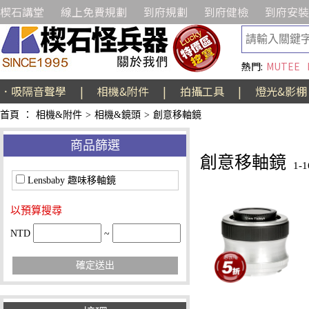
楔石講堂
線上免費規劃
到府規劃
到府健檢
到府安裝
熱門:
MUTEE
．吸隔音聲學
|
相機&附件
|
拍攝工具
|
燈光&影棚
首頁
：
相機&附件
>
相機&鏡頭
>
創意移軸鏡
商品篩選
創意移軸鏡
1-
Lensbaby 趣味移軸鏡
以預算搜尋
NTD
~
確定送出