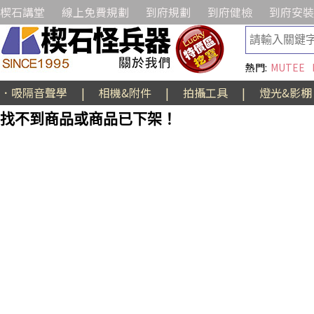
楔石講堂
線上免費規劃
到府規劃
到府健檢
到府安裝
熱門:
MUTEE
．吸隔音聲學
|
相機&附件
|
拍攝工具
|
燈光&影棚
找不到商品或商品已下架！