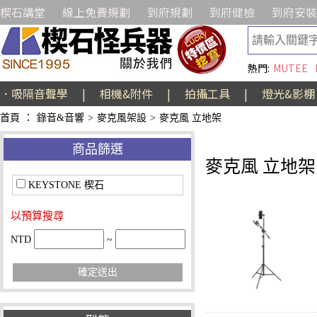
楔石講堂
線上免費規劃
到府規劃
到府健檢
到府安裝
熱門:
MUTEE
．吸隔音聲學
|
相機&附件
|
拍攝工具
|
燈光&影棚
首頁
：
錄音&音響
>
麥克風架設
>
麥克風 立地架
商品篩選
麥克風 立地架
KEYSTONE 楔石
以預算搜尋
NTD
~
確定送出