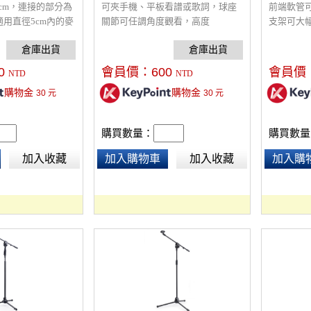
cm，連接的部分為
可夾手機、平板看譜或歌詞，球座
前端軟管
用直徑5cm內的麥
關節可任調角度觀看，高度
支架可大
度為
210cm，懸臂設計可任調角度、自
鐵底座穩
，自重1.2KG，可以
由伸展，穩固快速定位，麥克風延
間，高度：
伸臂多角度調節、上下升降，重量
耐壓。
0
會員價：
600
會員價
NTD
NTD
1kg，手機/平板二用夾可夾範
購物金
購物金
30
元
30
元
圍:15~18cm，腳管鋁合金材質，耐
重穩固。
購買數量：
購買數量
加入收藏
加入購物車
加入收藏
加入購