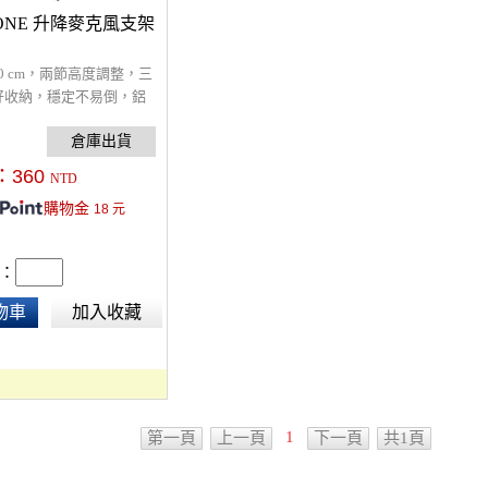
TONE 升降麥克風支架
40 cm，兩節高度調整，三
好收納，穩定不易倒，鋁
，耐重耐壓。
：
360
NTD
購物金
18
元
：
物車
加入收藏
1
第一頁
上一頁
下一頁
共1頁