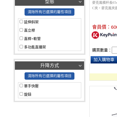
型態
麥克風橫杆長65
C夾，麥克風夾適
清除所有已選擇的屬性項目
克風。腳架的長
88CM~200CM
延伸斜架
邊唱歌邊直播。
會員價：
60
直立桿
直桿+軟管
多功能直播架
購買數量：
加入購物車
升降方式
清除所有已選擇的屬性項目
單手快壓
旋鈕