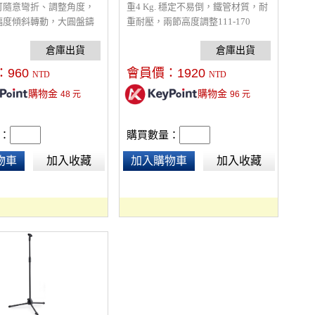
可隨意彎折、調整角度，
重4 Kg. 穩定不易倒，鐵管材質，耐
幅度傾斜轉動，大圓盤鑄
重耐壓，兩節高度調整111-170
定不易倒，體積小不佔空
cm，單手握即可快速升降，可調整
97-160cm可調整，耐重
橫杆角橫桿長度70 cm。可調整橫杆
延伸位置及橫杆角度，直、斜兩
：
960
會員價：
1920
NTD
NTD
用。
購物金
購物金
48
元
96
元
：
購買數量：
物車
加入收藏
加入購物車
加入收藏