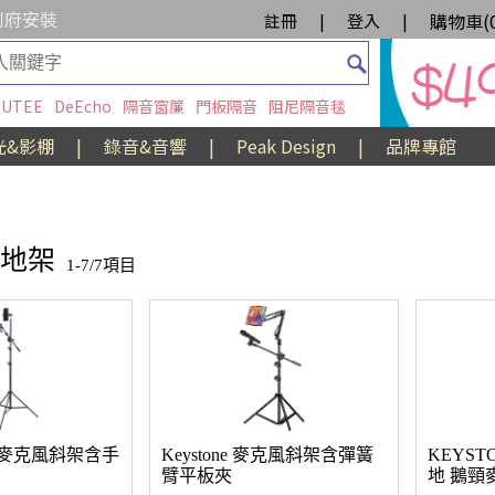
到府安裝
購物車(
註冊
|
登入
|
UTEE
DeEcho
隔音窗簾
門板隔音
阻尼隔音毯
光&影棚
|
錄音&音響
|
Peak Design
|
品牌專館
立地架
1-7/7項目
E 麥克風斜架含手
Keystone 麥克風斜架含彈簧
KEYST
臂平板夾
地 鵝頸