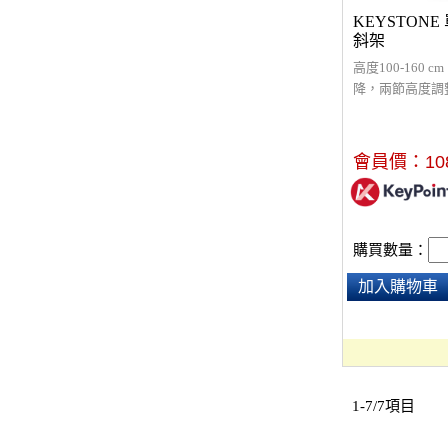
KEYSTON
斜架
高度100-160
降，兩節高度調
度，直、斜兩用
納，穩定不易倒
重耐壓。
會員價：
10
購買數量：
加入購物車
1-7/7項目