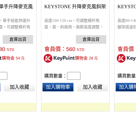
E 單手升降麥克風
KEYSTONE 升降麥克風斜架
KEYS
 cm，單手就能快速升
高度100-150 cm，可調整橫杆角
高度80-1
整，可調整橫杆角
度，直、斜兩用，兩節高度調整，
腳架底座
，三腳架底座好收
三腳架底座好收納，穩定不易倒，
合金腳管
，鋁合金腳管，耐
鋁合金腳管，耐重耐壓。
80
會員價：
560
會員價
NTD
NTD
購物金
購物金
54
元
28
元
購買數量：
購買數量
加入收藏
加入購物車
加入收藏
加入購