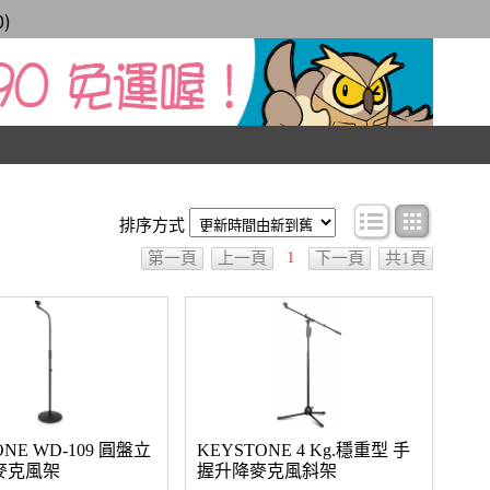
0
)
條目顯示
圖文顯
排序方式
1
第一頁
上一頁
下一頁
共1頁
ONE WD-109 圓盤立
KEYSTONE 4 Kg.穩重型 手
麥克風架
握升降麥克風斜架