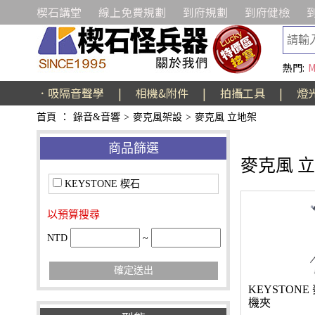
楔石講堂
線上免費規劃
到府規劃
到府健檢
熱門:
M
．吸隔音聲學
|
相機&附件
|
拍攝工具
|
燈
首頁
：
錄音&音響
>
麥克風架設
>
麥克風 立地架
商品篩選
麥克風 
KEYSTONE 楔石
以預算搜尋
NTD
~
確定送出
KEYSTON
機夾