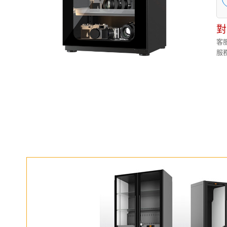
對
客服
服務