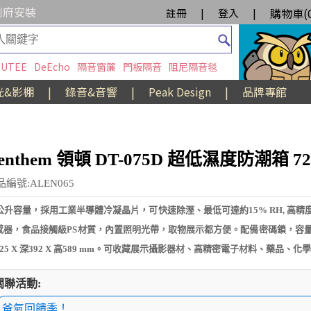
到府安裝
購物車(
註冊
|
登入
|
UTEE
DeEcho
隔音窗簾
門板隔音
阻尼隔音毯
光&影棚
|
錄音&音響
|
Peak Design
|
品牌專館
enthem 領頓 DT-075D 超低濕度防潮箱 7
品編號:ALEN065
2公升容量，採用工業半導體冷凝晶片，可快速除溼、最低可達約15% RH, 高精
感器，食品接觸級PS材質，內置照明光帶，取物展示都方便。配備密碼鎖，容量
425 X 深392 X 高589 mm。可收藏展示攝影器材、高精密電子材料、藥品、化
關聯活動:
爸氣回饋季！