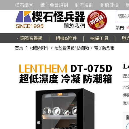
楔石講堂
線上免費規劃
到府規劃
到府健檢
熱門:
M
．吸隔音聲學
|
相機&附件
|
拍攝工具
|
燈
首頁
：
相機&附件
>
硬殼設備箱/ 防潮箱
>
電子防潮箱
L
產
7
傳
寬