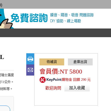
0
)
2L
會員價:NT 5800
度瑞士濕度
購物金 回饋 290 元
72公升。
加入收藏
歡迎詢問
學材料等。