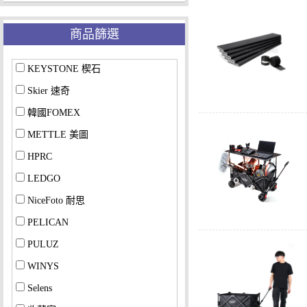
商品篩選
KEYSTONE 楔石
Skier 速奇
韓國FOMEX
METTLE 美圖
HPRC
LEDGO
NiceFoto 耐思
PELICAN
PULUZ
WINYS
Selens