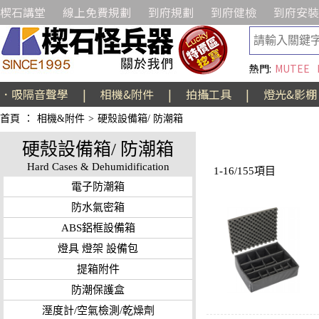
楔石講堂
線上免費規劃
到府規劃
到府健檢
到府安裝
熱門:
MUTEE
．吸隔音聲學
|
相機&附件
|
拍攝工具
|
燈光&影棚
首頁
：
相機&附件
>
硬殼設備箱/ 防潮箱
硬殼設備箱/ 防潮箱
Hard Cases & Dehumidification
1-16/155項目
電子防潮箱
防水氣密箱
ABS鋁框設備箱
燈具 燈架 設備包
提箱附件
防潮保護盒
溼度計/空氣檢測/乾燥劑