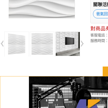
關聯活
爸氣回
對商品
客服電話：(02
服務時間：週