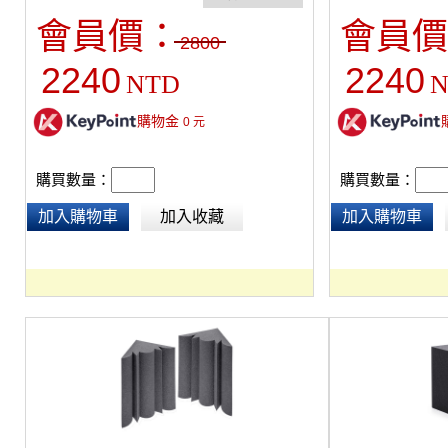
低頻率聲音比控制中頻或高頻率聲音困難。高
裝。
會員價：
會員價
密度吸音海綿，安裝簡便，可以直接放在牆
2800
角，使用噴膠或透過輔助的懸掛配件進行掛
2240
2240
NTD
N
裝。
購物金
0
元
購買數量：
購買數量：
加入購物車
加入收藏
加入購物車