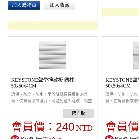
加入購物車
加入收藏
KEYSTONE聲學擴散板 圓柱
KEYSTONE
50x50x4CM
50x50x4CM
環保、防焰、防水。用於降低直接反射的聲
環保、防焰、防水
音，使聲音擴散漫射，可避免產生駐波，讓空
音，使聲音擴散漫
間中不同位置能夠聽到較接近的音量。中、高
間中不同位置能夠
音頻調音專用。適當使用擴散板可調整潤化聲
音頻調音專用。適
音，搭配吸音板及低音陷阱，來達到最佳聆聽
音，搭配吸音板及
240
會員價：
會員價
NTD
舒適度。通常貼於音源兩側牆面或天花板。多
舒適度。通常貼於
片拼接安裝簡便，可選購雙面膠、噴膠或透過
片拼接安裝簡便，