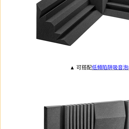
▲ 可搭配
低頻陷阱吸音泡