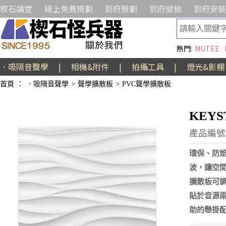
楔石講堂
線上免費規劃
到府規劃
到府健檢
到府安裝
熱門:
MUTEE
．吸隔音聲學
|
相機&附件
|
拍攝工具
|
燈光&影棚
首頁
：
．吸隔音聲學
>
聲學擴散板
>
PVC聲學擴散板
KEYS
產品編號:
環保、防
波，讓空
擴散板可
貼於音源
助的懸掛