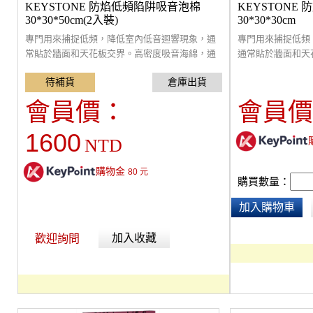
KEYSTONE 防焰低頻陷阱吸音泡棉
KEYSTONE
30*30*50cm(2入裝)
30*30*30cm
專門用來捕捉低頻，降低室內低音迴響現象，通
專門用來捕捉低頻
常貼於牆面和天花板交界。高密度吸音海綿，通
通常貼於牆面和天花
過環保及防焰檢驗，安裝簡便，可以直接放在牆
至更低。高密度吸
角，使用噴膠或透過輔助的懸掛配件進行掛裝。
驗，安裝簡便，可
或透過輔助的懸掛
會員價：
會員價
1600
NTD
購物金
80
元
購買數量：
加入購物車
加入收藏
歡迎詢問