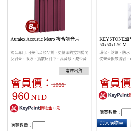
Auralex Acoustic Metro 複合調音片
KEYSTONE
50x50x1.5CM
調音專用, 可美化音頻品質，更精確的控制房間
環保、防焰、防水
反射音，吸收、擴散反射中、高音頻，減少音
使聲音擴散漫射，
染現象。通常貼於音源兩側牆面或天花板，多
同位置能夠聽到較
片拼接安裝簡便，可使用噴膠或透過輔助的懸
專用。適當使用擴
掛配件進行掛裝。
音板及低音陷阱，
會員價：
會員價
貼於音源兩側牆面
1200
便，可選購雙面膠
960
NTD
進行掛裝。
購物金
0
元
購買數量：
加入購物車
購買數量：