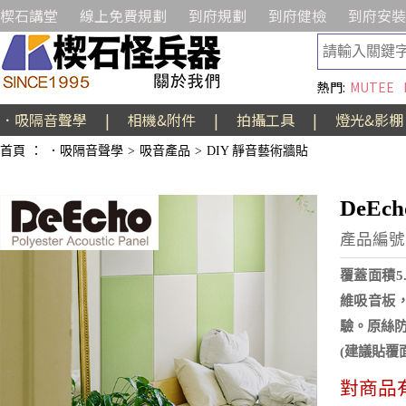
楔石講堂
線上免費規劃
到府規劃
到府健檢
到府安裝
熱門:
MUTEE
．吸隔音聲學
|
相機&附件
|
拍攝工具
|
燈光&影棚
首頁
：
．吸隔音聲學
>
吸音產品
>
DIY 靜音藝術牆貼
DeEc
產品編號:
覆蓋面積5.
維吸音板
驗。原絲
(建議貼覆
對商品