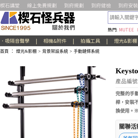
楔石講堂
線上免費規劃
到府規劃
到府健檢
到府安裝
熱門:
MUTEE
．吸隔音聲學
|
相機&附件
|
拍攝工具
|
燈光&影棚
首頁
：
燈光&影棚
>
背景架設系統
>
手動鏈條系統
Key
產品編號:
完整的手
桿，安裝
換使用。※
關聯活