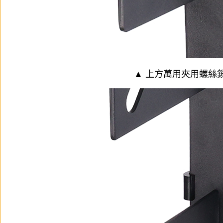
▲ 上方萬用夾用螺絲