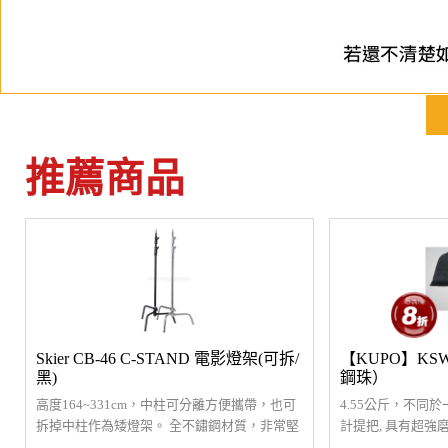
推薦商品
Skier CB-46 C-STAND 電影燈架(可拆/
【KUPO】KSW
黑)
鋼珠）
高度164~331cm，中柱可分離方便攜帶，也可
4.55公斤，不同
拆掉中柱作為矮燈架。 全不鏽鋼材質，非常堅
計提把, 具有超強
固，可承載約10公斤。
纏繞在腳架中心深