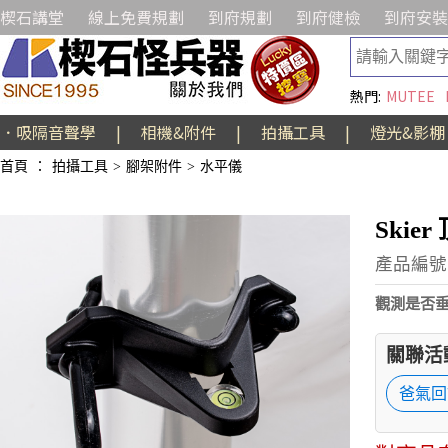
楔石講堂
線上免費規劃
到府規劃
到府健檢
到府安裝
熱門:
MUTEE
．吸隔音聲學
|
相機&附件
|
拍攝工具
|
燈光&影棚
首頁
：
拍攝工具
>
腳架附件
>
水平儀
Ski
產品編號:
觀測是否垂
關聯活
爸氣回