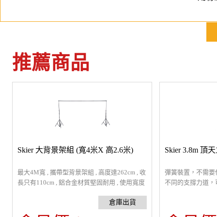
推薦商品
Skier 大背景架組 (寬4米X 高2.6米)
Skier 3.8m 
最大4M寬 , 攜帶型背景架組 , 高度達262cm , 收
彈簧裝置，不需要
長只有110cm , 鋁合金材質堅固耐用 , 使用寬度
不同的支撐力道，
有2M , 3M 及 4M可以選擇 , 附收納帆布袋，可
2.6kg，延伸長度：
一包完整收納.
45mm/40mm
運費$300）