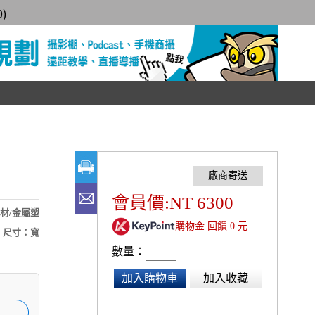
0
)
會員價:NT 6300
器材/金屬塑
購物金 回饋 0 元
； 尺寸：寬
數量：
加入購物車
加入收藏