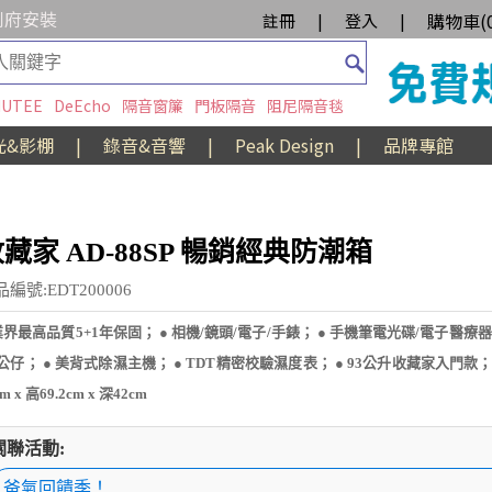
到府安裝
購物車(
註冊
|
登入
|
UTEE
DeEcho
隔音窗簾
門板隔音
阻尼隔音毯
光&影棚
|
錄音&音響
|
Peak Design
|
品牌專館
藏家 AD-88SP 暢銷經典防潮箱
編號:EDT200006
業界最高品質5+1年保固； ● 相機/鏡頭/電子/手錶； ● 手機筆電光碟/電子醫療
/公仔； ● 美背式除濕主機； ● TDT精密校驗濕度表； ● 93公升收藏家入門款
cm x 高69.2cm x 深42cm
關聯活動:
爸氣回饋季！