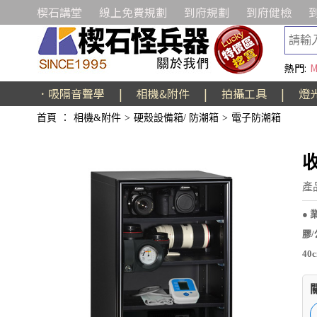
楔石講堂
線上免費規劃
到府規劃
到府健檢
熱門:
M
．吸隔音聲學
|
相機&附件
|
拍攝工具
|
燈
首頁
：
相機&附件
>
硬殼設備箱/ 防潮箱
>
電子防潮箱
收
產品
● 
膠
40