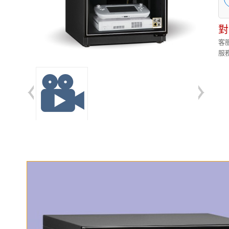
對
客服
服務