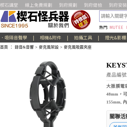
楔石講堂
線上免費規劃
到府規劃
到府健檢
到府安裝
熱門:
MUTEE
．吸隔音聲學
|
相機&附件
|
拍攝工具
|
燈光&影棚
首頁
：
錄音&音響
>
麥克風架設
>
麥克風吸震夾座
KEY
產品編號:
大振膜電
48mm
155mm,
關聯活