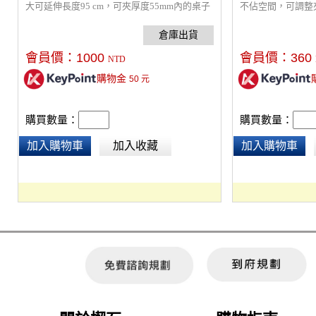
大可延伸長度95 cm，可夾厚度55mm內的桌子
不佔空間，可調整
或工作台，內含3Pin XLR 公對母麥克風連接
耐重耐壓。
線，吊臂內部走線設計，調整不易纏繞，麥克
風夾也可取下麥克風夾使用任何標準的5/8“螺
會員價：
1000
會員價：
360
NTD
紋麥克風避震架。
購物金
50
元
購買數量：
購買數量：
加入購物車
加入收藏
加入購物車