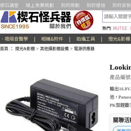
楔石講堂
線上免費規劃
到府規劃
到府健檢
到府安裝
熱門:
MUTEE
．吸隔音聲學
|
相機&附件
|
拍攝工具
|
燈光&影棚
首頁
：
燈光&影棚
>
其他攝影棚設備
>
電源供應器
Look
產品編號:
輸出16.8
池，Pana
PK型鋰離
關聯活