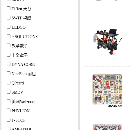
Tiffen 天芬
SWIT 視威
LEDGO
9.SOLUTIONS
敦華電子
十全電子
DYNA CORE
NiceFoto 耐思
QPcard
SMDV
美國Varizoom
PHYLION
F-STOP
AMBITFUL