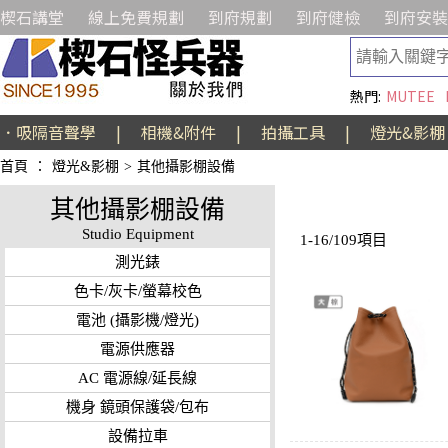
楔石講堂
線上免費規劃
到府規劃
到府健檢
到府安裝
熱門:
MUTEE
．吸隔音聲學
|
相機&附件
|
拍攝工具
|
燈光&影棚
首頁
：
燈光&影棚
>
其他攝影棚設備
其他攝影棚設備
Studio Equipment
1-16/109項目
測光錶
色卡/灰卡/螢幕校色
電池 (攝影機/燈光)
電源供應器
AC 電源線/延長線
機身 鏡頭保護袋/包布
設備拉車