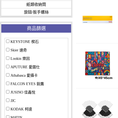
紙類收納筒
旋鈕/扳手螺絲
商品篩選
KEYSTONE 楔石
Skier 速奇
Lookin 樂因
APUTURE 愛圖仕
Athabasca 愛攝卡
FALCON EYES 銳鷹
JUSINO 佳鑫悅
JJC
KODAK 柯達
MATIN