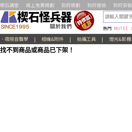
楔石講堂
線上免費規劃
到府規劃
到府健檢
到府安裝
熱門:
MUTEE
．吸隔音聲學
|
相機&附件
|
拍攝工具
|
燈光&影棚
找不到商品或商品已下架！