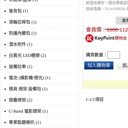
超值效果好。適合彈唱或
錄音直播。16 bit/48KH
後背包 (1)
接2個XLR或6.3mm麥
切成吉他樂器輸入，可48
滾輪拉桿包 (1)
用高品質電容麥克風。具
會員價：
1600
112
果。一耳機監聽孔，可用U
防護內膽包 (1)
購物金
手機或電腦。2組輸出。搭
潛水附件 (1)
頭電容麥克風或無線麥克
購買數量：
白黃光 LED棚燈 (2)
加入購物車
加
設備拉車 (1)
電池 (攝影機/燈光) (1)
燈具 燈架 設備包 (1)
1-1/1項目
摺疊燈架 (2)
C-Stand 電影燈架 (1)
專業監聽喇叭 (1)