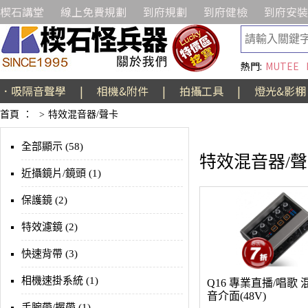
楔石講堂
線上免費規劃
到府規劃
到府健檢
到府安裝
熱門:
MUTEE
．吸隔音聲學
|
相機&附件
|
拍攝工具
|
燈光&影棚
首頁
：
>
特效混音器/聲卡
全部顯示 (58)
特效混音器/
近攝鏡片/鏡頭 (1)
保護鏡 (2)
特效濾鏡 (2)
快速背帶 (3)
相機速掛系統 (1)
Q16 專業直播/唱歌 
音介面(48V)
手腕帶/握帶 (1)