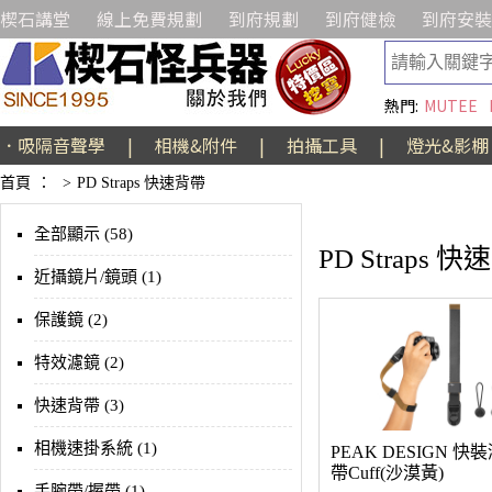
楔石講堂
線上免費規劃
到府規劃
到府健檢
到府安裝
熱門:
MUTEE
．吸隔音聲學
|
相機&附件
|
拍攝工具
|
燈光&影棚
首頁
：
>
PD Straps 快速背帶
全部顯示 (58)
PD Straps 
近攝鏡片/鏡頭 (1)
保護鏡 (2)
特效濾鏡 (2)
快速背帶 (3)
相機速掛系統 (1)
PEAK DESIGN 快
帶Cuff(沙漠黃)
手腕帶/握帶 (1)