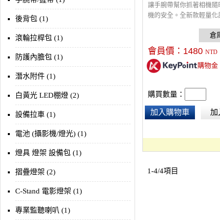
讓手腕帶幫你抓著相機隨
機的安全。全新款輕量化
後背包 (1)
調時尚的配色，不掛相機
手環飾品，
滾輪拉桿包 (1)
會員價：
1480
NTD
防護內膽包 (1)
購物金
潛水附件 (1)
購買數量：
白黃光 LED棚燈 (2)
加入購物車
加
設備拉車 (1)
電池 (攝影機/燈光) (1)
燈具 燈架 設備包 (1)
1-4/4項目
摺疊燈架 (2)
C-Stand 電影燈架 (1)
專業監聽喇叭 (1)