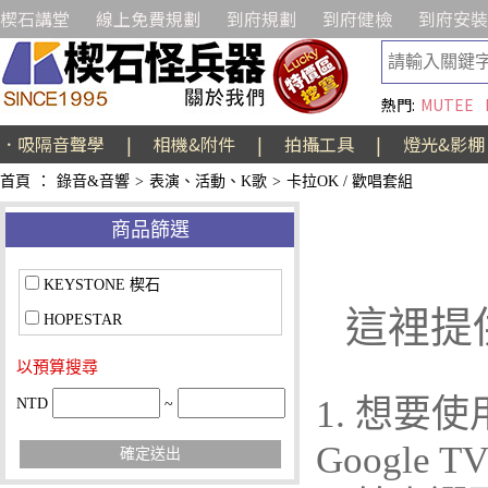
楔石講堂
線上免費規劃
到府規劃
到府健檢
到府安裝
熱門:
MUTEE
．吸隔音聲學
|
相機&附件
|
拍攝工具
|
燈光&影棚
首頁
：
錄音&音響
>
表演、活動、K歌
>
卡拉OK / 歡唱套組
商品篩選
KEYSTONE 楔石
這裡提
HOPESTAR
以預算搜尋
1. 想
NTD
~
Google
確定送出