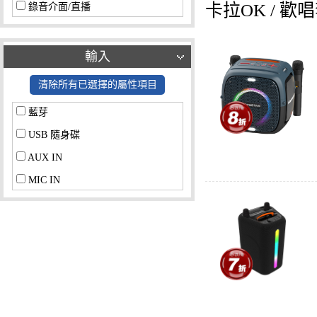
卡拉OK / 歡
錄音介面/直播
輸入
清除所有已選擇的屬性項目
藍芽
USB 隨身碟
AUX IN
MIC IN