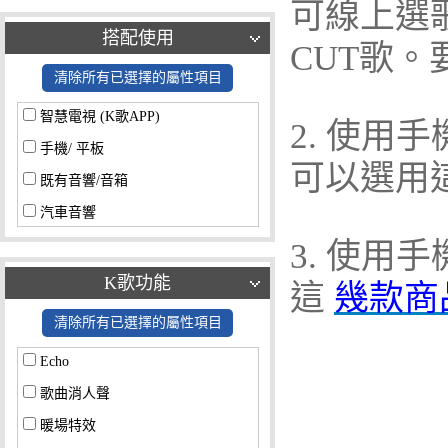
可線上選
搭配使用
CUT歌
清除所有已選擇的屬性項目
智慧電視 (K歌APP)
2. 使用
手機/ 平板
可以選用
既有音響/音箱
汽車音響
3. 使用
K歌功能
這
幾款商
清除所有已選擇的屬性項目
Echo
歌曲消人聲
暖場特效