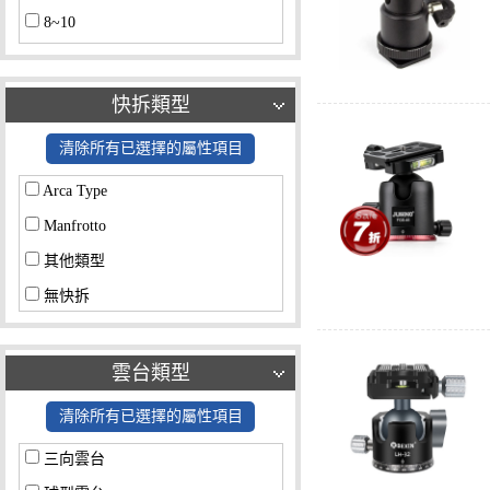
8~10
10~12
12~14
快拆類型
14~16
清除所有已選擇的屬性項目
16~18
Arca Type
18~20
Manfrotto
其他類型
無快拆
雲台類型
清除所有已選擇的屬性項目
三向雲台