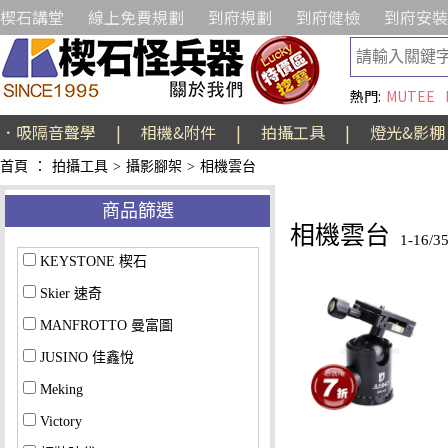
楔石講堂
線上免費規劃
到府規劃
到府健檢
到府安裝
熱門:
MUTEE
．吸隔音聲學
|
相機&附件
|
拍攝工具
|
燈光&影棚
首頁
：
拍攝工具
>
攝影腳架
>
相機雲台
商品篩選
相機雲台
1-16/
KEYSTONE 楔石
Skier 速奇
MANFROTTO 曼富圖
JUSINO 佳鑫悅
Meking
Victory