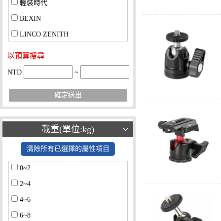
輕裝時代
BEXIN
LINCO ZENITH
以預算搜尋
NTD
~
確定送出
載重(單位:kg)
清除所有已選擇的屬性項目
0~2
2~4
4~6
6~8