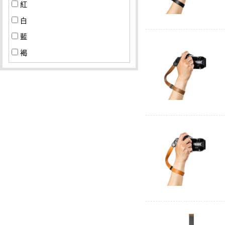
紅
白
藍
褐
棕
綠
粉紅
黃
橘