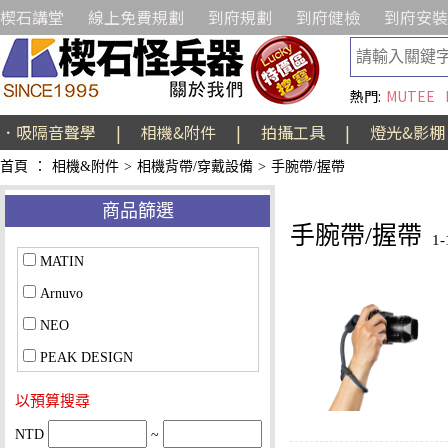
楔石講堂
線上免費規劃
到府規劃
到府健檢
到府安裝
熱門:
MUTEE
．吸隔音聲學
|
相機&附件
|
拍攝工具
|
燈光&影棚
首頁
：
相機&附件
>
相機背帶/穿戴設備
>
手腕帶/握帶
商品篩選
手腕帶/握帶
1
MATIN
Arnuvo
NEO
PEAK DESIGN
以預算搜尋
NTD
~