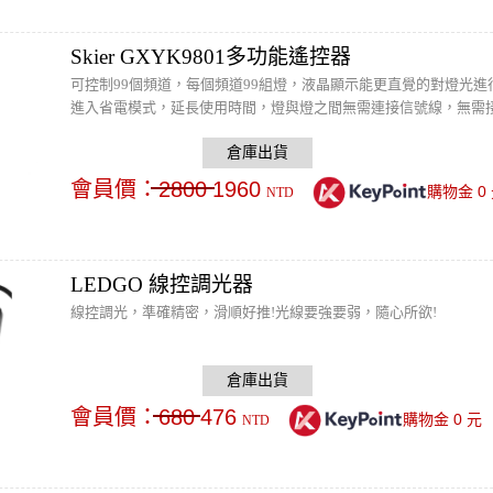
Skier GXYK9801多功能遙控器
可控制99個頻道，每個頻道99組燈，液晶顯示能更直覺的對燈光進
進入省電模式，延長使用時間，燈與燈之間無需連接信號線，無需
會員價：
2800
1960
0
購物金
NTD
LEDGO 線控調光器
線控調光，準確精密，滑順好推!光線要強要弱，隨心所欲!
會員價：
680
476
0
購物金
元
NTD