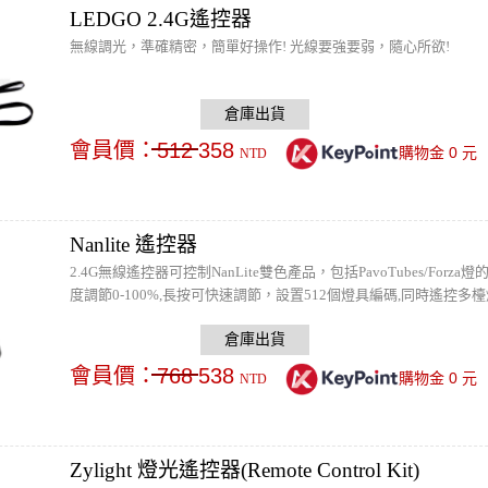
LEDGO 2.4G遙控器
無線調光，準確精密，簡單好操作! 光線要強要弱，隨心所欲!
會員價：
512
358
0
購物金
元
NTD
Nanlite 遙控器
2.4G無線遙控器可控制NanLite雙色產品，包括PavoTubes/Fo
度調節0-100%,長按可快速調節，設置512個燈具編碼,同時遙控多
會員價：
768
538
0
購物金
元
NTD
Zylight 燈光遙控器(Remote Control Kit)