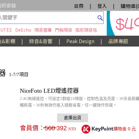
到府安裝
購物車(
註冊
|
登入
|
UTEE
DeEcho
隔音窗簾
門板隔音
阻尼隔音毯
光&影棚
|
錄音&音響
|
Peak Design
|
品牌專館
器
1-7/7項目
NiceFoto LED燈遙控器
2.4G無線遙控，可設定5群組16頻道，控制色溫及亮度，30米
觸耗電，30秒無操作進入睡眠省電，任一鍵操作恢復。
會員價：
560
392
0
購物金
元
NTD