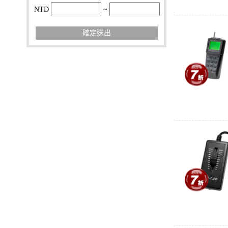
NTD
~
確定送出