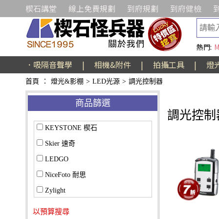
楔石講堂
線上免費規劃
到府規劃
到府健檢
熱門:
M
．吸隔音聲學
|
相機&附件
|
拍攝工具
|
燈
首頁
：
燈光&影棚
>
LED光源
>
調光控制器
商品篩選
調光控制
KEYSTONE 楔石
Skier 速奇
LEDGO
NiceFoto 耐思
Zylight
以預算搜尋