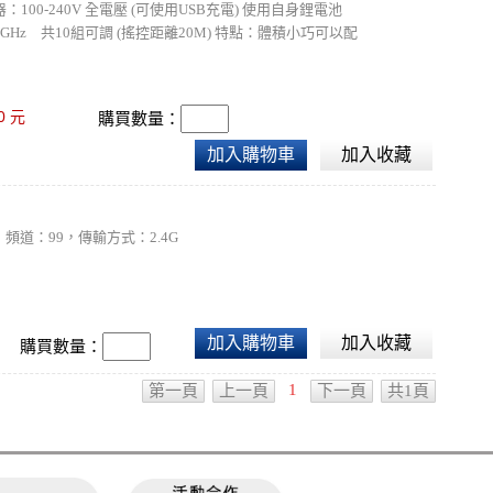
壓器：100-240V 全電壓 (可使用USB充電) 使用自身鋰電池
.45GHz 共10組可調 (搖控距離20M) 特點：體積小巧可以配
ght.com/remote/
0
元
購買數量：
加入購物車
加入收藏
1024，頻道：99，傳輸方式：2.4G
加入購物車
加入收藏
購買數量：
1
第一頁
上一頁
下一頁
共1頁