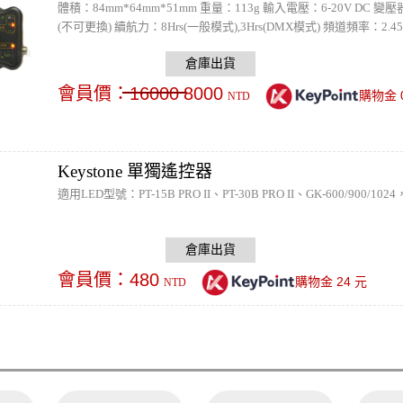
體積：84mm*64mm*51mm 重量：113g 輸入電壓：6-20V DC 變
(不可更換) 續航力：8Hrs(一般模式),3Hrs(DMX模式) 頻道頻率：2
合調控盤使用達到無線控制zylight系列的燈組 官方網站：http://www.zyli
會員價：
16000
8000
購物金
NTD
Keystone 單獨遙控器
適用LED型號：PT-15B PRO II、PT-30B PRO II、GK-600/900/
會員價：
480
24
購物金
元
NTD