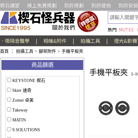
楔石講堂
線上免費規劃
到府規劃
到府健檢
到府安裝
熱門:
MUTEE
．吸隔音聲學
|
相機&附件
|
拍攝工具
|
燈光&影棚
首頁
：
拍攝工具
>
腳架附件
>
手機平板夾
商品篩選
手機平板夾
1-
KEYSTONE 楔石
Skier 速奇
Zomei 卓美
Takeway
MATIN
9.SOLUTIONS