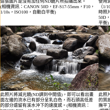
這張圖片是沒有加任何ND鏡片所拍攝出來。
使用
(相機資訊：CANON 50D，EF-S17-55mm，F10，
（1/
1/10s，ISO100，自動白平衡)
時照
50D，
平衡)
此照片將減光鏡(ND調到中間值)，即可以看出畫
此照
面左邊的流水已有部分呈乳白色，而石頭高低差
的質
的部分還留有溪水沖下的速度感。
(相機資訊：
撫平