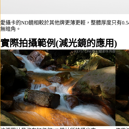
愛攝卡的ND鏡相較於其他牌更薄更輕，整體厚度只有0.
無暗角。
實際拍攝範例(減光鏡的應用)