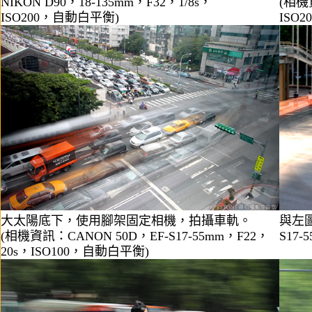
NIKON D90，18-135mm，F32，1/8s，
(相機資
ISO200，自動白平衡)
ISO
大太陽底下，使用腳架固定相機，拍攝車軌。
與左圖
(相機資訊：CANON 50D，EF-S17-55mm，F22，
S17
20s，ISO100，自動白平衡)