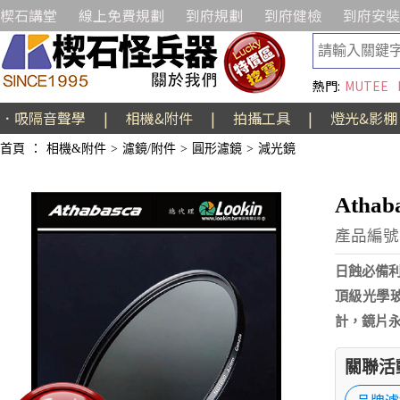
楔石講堂
線上免費規劃
到府規劃
到府健檢
到府安裝
熱門:
MUTEE
．吸隔音聲學
|
相機&附件
|
拍攝工具
|
燈光&影棚
首頁
：
相機&附件
>
濾鏡/附件
>
圓形濾鏡
>
減光鏡
Atha
產品編號:
日蝕必備利器
頂級光學
計，鏡片
關聯活