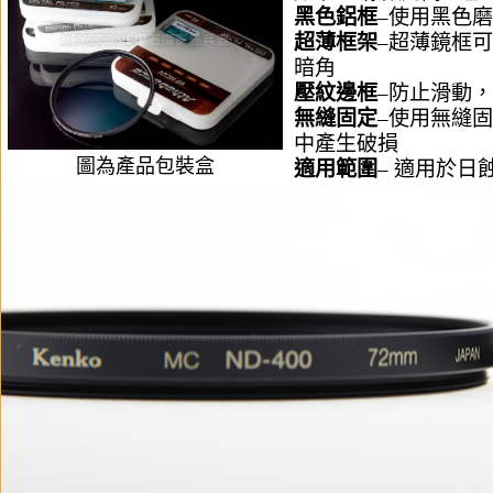
黑色鋁框
–使用黑色
超薄框架
–超薄鏡框
暗角
壓紋邊框
–防止滑動
無縫固定
–使用無縫
中產生破損
圖為產品包裝盒
適用範圍
– 適用於