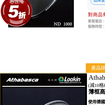
品牌濾
對商品
客服電話：(02
服務時間：週
產品
Athab
(減10格
薄框高
使用德國(