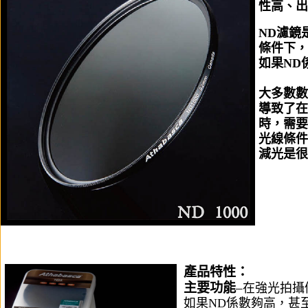
性高、出
ND濾鏡
條件下，
如果ND
大多數數
導致了在
時，需要
光​​線
減光是很
產品特性：
主要功能
–
在強光拍攝
如果ND係數夠​​高，