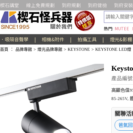
楔石講堂
線上免費規劃
到府規劃
到府健檢
到府安裝
熱門:
MUTEE
．吸隔音聲學
|
相機&附件
|
拍攝工具
|
燈光&影棚
首頁
：
品牌專館
>
燈光品牌專館
>
KEYSTONE
>
KEYSTONE LED燈
Keys
產品編號:
高顯色值9
85-265V
關聯活
爸氣回