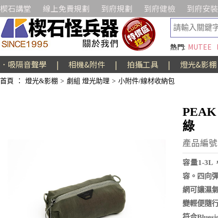
楔石講堂
線上免費規劃
到府規劃
到府健檢
到府安裝
熱門:
MUTEE
．吸隔音聲學
|
相機&附件
|
拍攝工具
|
燈光&影棚
首頁
：
燈光&影棚
>
劇組 燈光助理
>
小附件/線材收納包
PEAK
綠
產品編號:
容量1-
容。四向
網可讓濕
變輕便隨
符合Blu