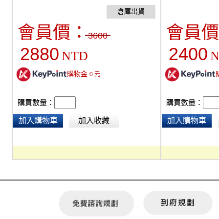
輸入: HDMI、 光纖、6.3mm TRS IN、RCA IN、
滿。音頻輸入: HDM
藍芽5.0。DSP數位調音(電影/音樂/新聞)。產品規
AUX、藍芽5.0
格：14.2*17.8*23 cm, X2個
音(電影/音樂/新
會員價：
會員價
101*10*10cm,
3600
可能略有使用痕跡
2880
2400
NTD
N
正常使用
購物金
0
元
購買數量：
購買數量：
加入購物車
加入收藏
加入購物車