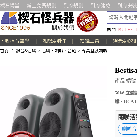
楔石講堂
線上免費規劃
到府規劃
到府健檢
到府安裝
熱門:
MUTEE
．吸隔音聲學
|
相機&附件
|
拍攝工具
|
燈光&影棚
首頁
：
錄音&音響
>
音響、喇叭、音箱
>
專業監聽喇叭
Best
產品編號:
50W 立
纖、RCA I
關聯活
喇叭音