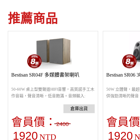
推薦商品
Bestisan SR04F 多媒體書架喇叭
Bestisan S
50-60W 桌上型雙聲道HIFI音響，高質感手工木
50W 立體聲，最
作音箱，聲音清晰，低音飽滿。音頻輸入:
供強勁清晰的聲音。音
RCA 雙輸入、 光纖、藍芽5.0。附紅外線遙控
、藍芽5.0。產品規格：1
器。單個音箱規格：17.5*15.5*24.8cm
會員價：
會員價
2400
1920
1920
NTD
N