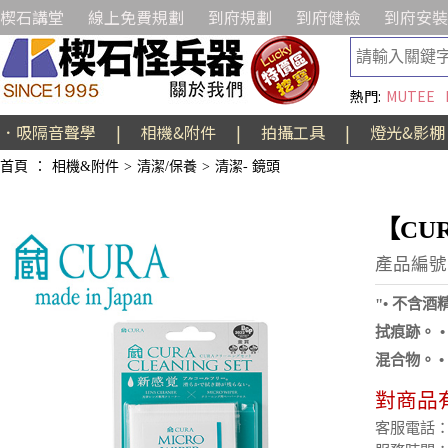
楔石講堂
線上免費規劃
到府規劃
到府健檢
到府安裝
熱門:
MUTEE
．吸隔音聲學
|
相機&附件
|
拍攝工具
|
燈光&影棚
首頁
：
相機&附件
>
清潔/保養
>
清潔- 鏡頭
【CU
產品編號:E
"• 不含
拭痕跡。 
混合物。 
對商品
客服電話：(02