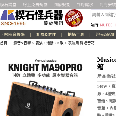
楔石講堂
線上免費規劃
到府規劃
到府健檢
到府安裝
熱門:
MUTEE
．吸隔音聲學
|
相機&附件
|
拍攝工具
|
燈光&影棚
首頁
：
錄音&音響
>
表演、活動、K歌
>
表演用 彈唱音箱
Musi
箱
產品編號:
140W，
源，4種效
吉他、電鋼
音箱。內建
時。重量5.5