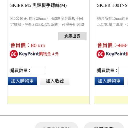
SKIER M5 黑鋁板手螺絲(M)
SKIER T001
M5公螺牙, 長度20mm，可調角度金屬板手固
適合所有15mm
定螺絲，搭配SKIER承架系統，可提升組裝調
以CNC精工車削
整便利性、美觀、耐用。
耐用度。安裝於1
種Skier料件擴充功能
mm。重量：40 g
會員價：
80
會員價：
400
NTD
購物金
4
元
購買數量：
購買數量：
加入購物車
加入收藏
加入購物車