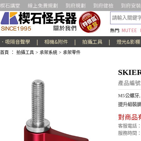
楔石講堂
線上免費規劃
到府規劃
到府健檢
到府安裝
熱門:
MUTEE
．吸隔音聲學
|
相機&附件
|
拍攝工具
|
燈光&影棚
首頁
：
拍攝工具
>
承架系統
>
承架零件
SKI
產品編號:
M5公螺牙
提升組裝
對商品
客服電話：(02
服務時間：週