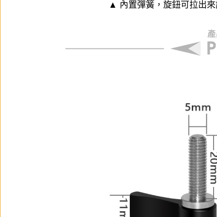
▲ 內置彈簧，旋鈕可拉出來