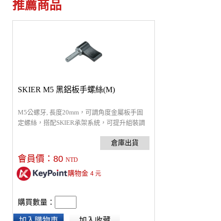
推薦商品
SKIER M5 黑鋁板手螺絲(M)
M5公螺牙, 長度20mm，可調角度金屬板手固
定螺絲，搭配SKIER承架系統，可提升組裝調
整便利性、美觀、耐用。
會員價：
80
NTD
購物金
4
元
購買數量：
加入購物車
加入收藏