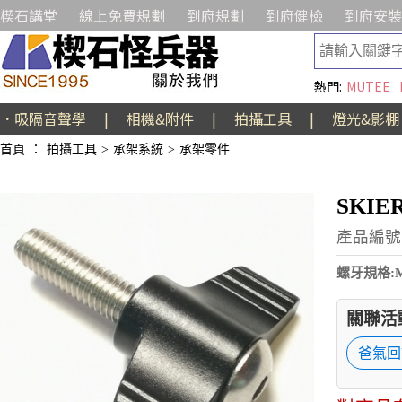
楔石講堂
線上免費規劃
到府規劃
到府健檢
到府安裝
熱門:
MUTEE
．吸隔音聲學
|
相機&附件
|
拍攝工具
|
燈光&影棚
首頁
：
拍攝工具
>
承架系統
>
承架零件
SKIE
產品編號:
螺牙規格:
關聯活
爸氣回