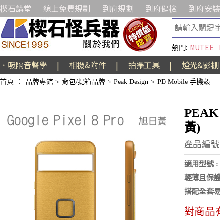
楔石講堂
線上免費規劃
到府規劃
到府健檢
到府安裝
熱門:
MUTEE
．吸隔音聲學
|
相機&附件
|
拍攝工具
|
燈光&影棚
首頁
：
品牌專館
>
背包/提箱品牌
>
Peak Design
>
PD Mobile 手機殼
PEAK
黃)
產品編號:
適用型號 : 
輕薄且保
搭配全套易
對商品