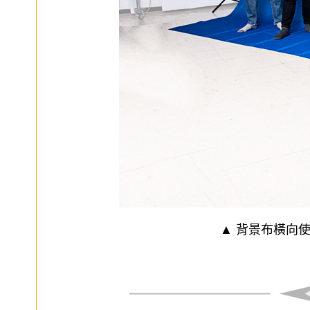
▲ 背景布橫向