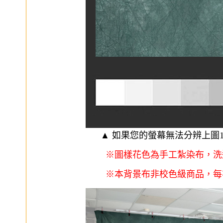
▲ 如果您的螢幕無法分辨上圖
※圖樣花色為手工紮染布，洗
※本背景布非校色級商品，每