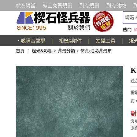
楔石講堂
線上免費規劃
到府規劃
到府健檢
熱門:
M
．吸隔音聲學
|
相機&附件
|
拍攝工具
|
燈
首頁
：
燈光&影棚
>
背景分類
>
仿真/油彩背景布
K
產
營
布
對
客服
服務