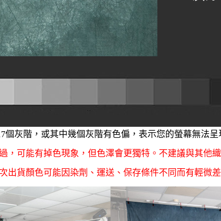
17個灰階，或其中幾個灰階有色偏，表示您的螢幕無法
過，可能有掉色現象，但色澤會更獨特。不建議與其他織
次出貨顏色可能因染劑、運送、保存條件不同而有輕微差