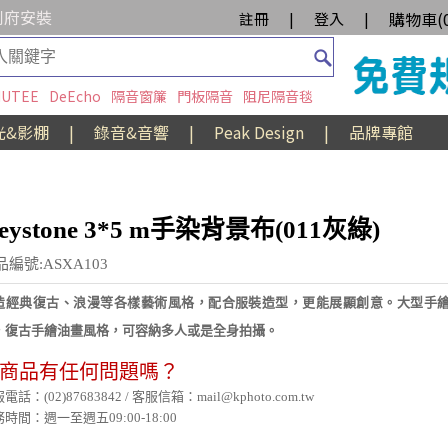
到府安裝
購物車(
註冊
|
登入
|
UTEE
DeEcho
隔音窗簾
門板隔音
阻尼隔音毯
光&影棚
|
錄音&音響
|
Peak Design
|
品牌專館
eystone 3*5 m手染背景布(011灰綠)
品編號:ASXA103
造經典復古、浪漫等各樣藝術風格，配合服裝造型，更能展顯創意。大型手
，復古手繪油畫風格，可容納多人或是全身拍攝。
商品有任何問題嗎？
電話：(02)87683842 / 客服信箱：mail@kphoto.com.tw
時間：週一至週五09:00-18:00