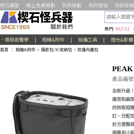
楔石講堂
線上免費規劃
到府規劃
到府健檢
到府安裝
熱門:
MUTEE
．吸隔音聲學
|
相機&附件
|
拍攝工具
|
燈光&影棚
首頁
：
相機&附件
>
攝影包/3C收納包
>
防護內膽包
PEAK
產品編號:A
全新升級
痛苦和麻
的快取相
訂、分配
計方便整
頭蓋和小配