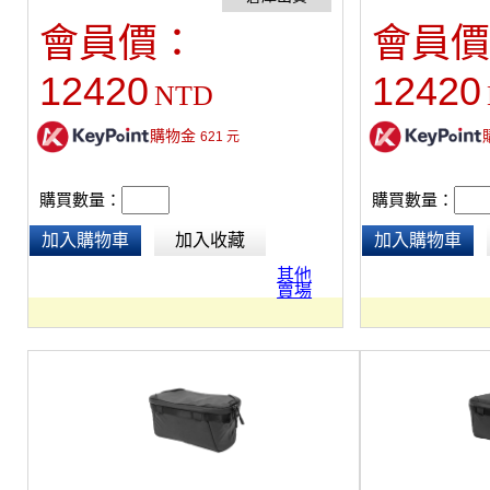
途設計、著重細節、全方位實用的背包，與旅
途設計、著重細節
會員價：
會員價
行者系列收納產品完美相容。每趟旅行可搭配
行者系列收納產品
各種不同收納模組，可以是相機包、行李包，
各種不同收納模組
12420
12420
NTD
陪你走遍世界各地。大量的內部和外部口袋，
陪你走遍世界各地
以及用拉鏈、網布分開的主空間。隱藏式背帶
以及用拉鏈、網布
和腰帶，使用獨特的磁性卡扣，可在檢查行李
和腰帶，使用獨特
購物金
621
元
時保持原位。360度手柄。巧妙地隱藏了外部
時保持原位。36
的背帶。背包採用時尚、防風雨的100％再生
攜帶帶。背包採用
購買數量：
購買數量：
400D尼龍帆布。
400D尼龍帆布。
加入購物車
加入收藏
加入購物車
其他
賣場