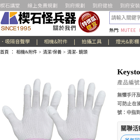
楔石講堂
線上免費規劃
到府規劃
到府健檢
到府安裝
熱門:
MUTEE
．吸隔音聲學
|
相機&附件
|
拍攝工具
|
燈光&影棚
首頁
：
相機&附件
>
清潔/保養
>
清潔- 鏡頭
Keys
產品編號:
無懼手汗
可防止在
號：中指到
關聯活