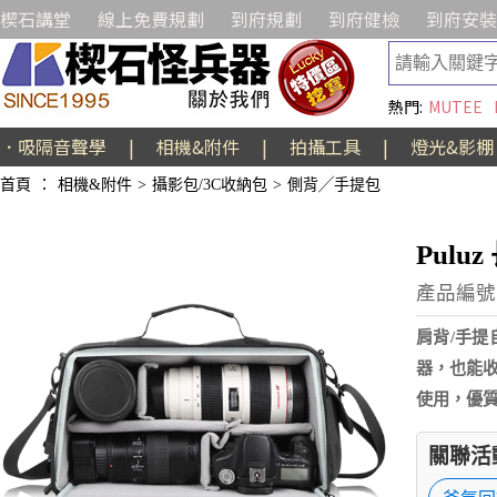
楔石講堂
線上免費規劃
到府規劃
到府健檢
到府安裝
熱門:
MUTEE
．吸隔音聲學
|
相機&附件
|
拍攝工具
|
燈光&影棚
首頁
：
相機&附件
>
攝影包/3C收納包
>
側背╱手提包
Pulu
產品編號:
肩背/手
器，也能
使用，優
關聯活