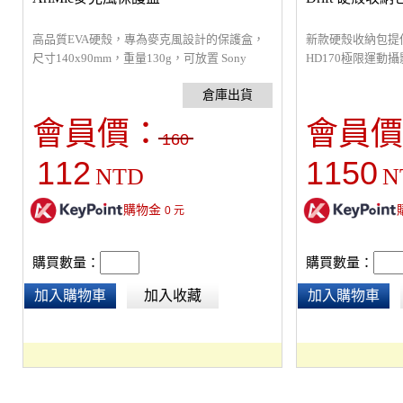
高品質EVA硬殼，專為麥克風設計的保護盒，
新款硬殼收納包提供
尺寸140x90mm，重量130g，可放置 Sony
HD170極限運動攝
ECMXYST1M、Rode VideoMicro及
型手機、電池、記
VideoMicro Me，也適用接近尺寸的各類配
寸：16 x 11 x 6.5
件。
會員價：
會員價
160
112
1150
NTD
N
購物金
0
元
購買數量：
購買數量：
加入購物車
加入收藏
加入購物車