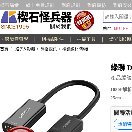
楔石講堂
線上免費規劃
到府規劃
到府健檢
到府安裝
熱門:
MUTEE
．吸隔音聲學
|
相機&附件
|
拍攝工具
|
燈光&影棚
首頁
：
燈光&影棚
>
導播視訊
>
視訊線材/轉接
綠聯 D
產品編號:
1080P
25cm。
關聯活
熱銷特