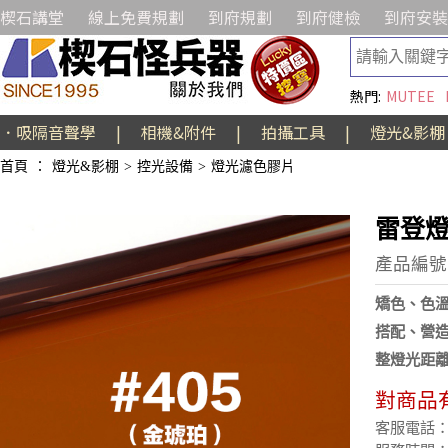
楔石講堂
線上免費規劃
到府規劃
到府健檢
到府安裝
熱門:
MUTEE
．吸隔音聲學
|
相機&附件
|
拍攝工具
|
燈光&影棚
首頁
：
燈光&影棚
>
控光設備
>
燈光濾色膠片
雷登燈光
產品編號:
矯色、色
搭配、營
整燈光距
對商品
客服電話：(02