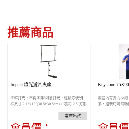
推薦商品
Impact 燈光濾片夾座
Keystone 7
正確打光，不再困難!創意打光，輕鬆方便!外
鋼管內有彈力拉繩
框尺寸：12x12"(30.5x30.5cm)。可夾12.5"方形
落，組裝時可幫助
濾片。三向可調手臂，可調整任意角度。萬用
及金、銀、白、黑
夾設計，方便夾於燈架上。
用。
會員價：
會員價