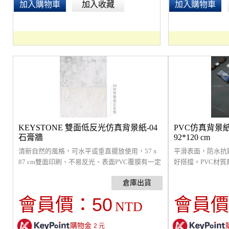
加入購物車
加入收藏
加入購物車
KEYSTONE 雙面低反光仿真背景紙-04
PVC仿真背景
石膏牆
92*120 cm
清新自然的風格，可水平或垂直擺放使用，57 x
平滑表面，防水抗
87 cm雙面印刷、不易反光、表面PVC覆膜有一定
好搭擋。PVC材
的防水效果。
易反光，共兩種尺寸可選
x 120 cm。 (
50
會員價：
會員價
NTD
購物金
2
元