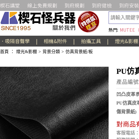
楔石講堂
線上免費規劃
到府規劃
到府健檢
到府安裝
熱門:
MUTEE
．吸隔音聲學
|
相機&附件
|
拍攝工具
|
燈光&影棚
首頁
：
燈光&影棚
>
背景分類
>
仿真背景紙/板
PU仿真
產品編號:
凹凸皮革
PU仿真皮
傷背景紙)
對商品
客服電話：(02