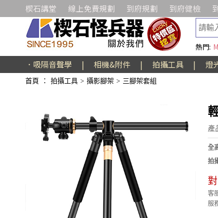
楔石講堂
線上免費規劃
到府規劃
到府健檢
熱門:
M
．吸隔音聲學
|
相機&附件
|
拍攝工具
|
燈
首頁
：
拍攝工具
>
攝影腳架
>
三腳架套組
產
全高
拍
對
客服
服務