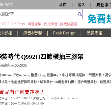
到府安裝
購物車(
註冊
|
登入
|
UTEE
DeEcho
隔音窗簾
門板隔音
阻尼隔音毯
光&影棚
|
錄音&音響
|
Peak Design
|
品牌專館
輕裝時代 Q992H四節橫抽三腳架
品編號:AGQZ035
180cm,,折收47.5cm, 重量1.6kg, 載重8kg，中柱可橫抽延伸、倒置安裝，
攝視角，也能進行微距攝影，球型雲台360度全景拍攝。適合風景攝影、旅遊攜
商品有任何問題嗎？
電話：(02)87683842 / 客服信箱：mail@kphoto.com.tw
時間：週一至週五09:00-18:00