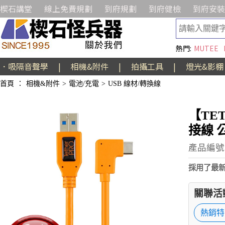
楔石講堂
線上免費規劃
到府規劃
到府健檢
到府安裝
熱門:
MUTEE
．吸隔音聲學
|
相機&附件
|
拍攝工具
|
燈光&影棚
首頁
：
相機&附件
>
電池/充電
>
USB 線材/轉換線
【TET
接線 公
產品編號:E
採用了最
關聯活
熱銷特