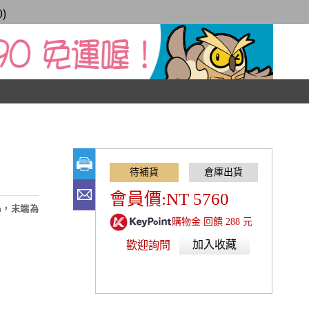
0
)
會員價:NT 5760
mm，末端為
購物金 回饋 288 元
加入收藏
歡迎詢問