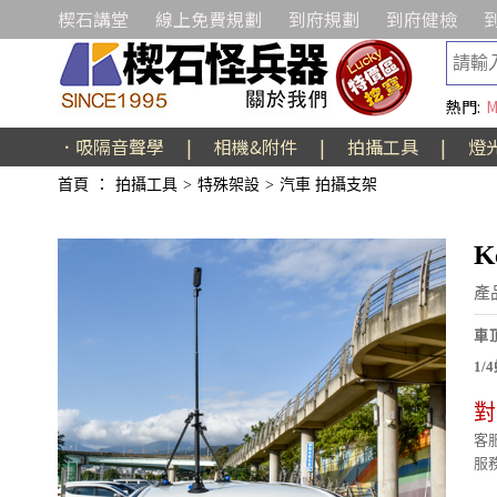
楔石講堂
線上免費規劃
到府規劃
到府健檢
熱門:
M
．吸隔音聲學
|
相機&附件
|
拍攝工具
|
燈
首頁
：
拍攝工具
>
特殊架設
>
汽車 拍攝支架
K
產品
車
1/
對
客服
服務