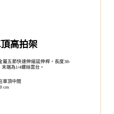
e 車頂高拍架
金屬五節快速伸縮延伸桿，長度38-
mm，末端為1/4螺絲雲台。
裝在車頂中間
0 cm