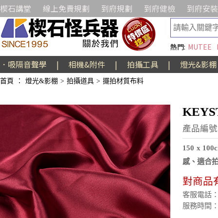
楔石講堂
線上免費規劃
到府規劃
到府健檢
到府安裝
熱門:
MUTEE
．吸隔音聲學
|
相機&附件
|
拍攝工具
|
燈光&影棚
首頁
：
燈光&影棚
>
拍攝道具
>
擺拍材質布料
KEYS
產品編號:A
150 x
感、適合
對商品
客服電話：(02
服務時間：週