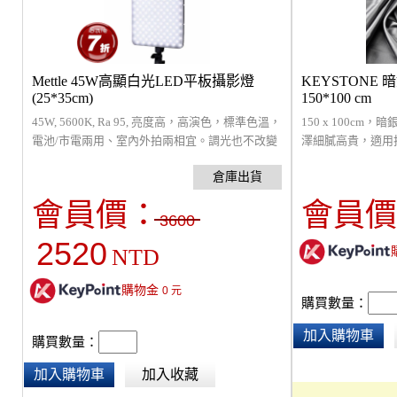
Mettle 45W高顯白光LED平板攝影燈
KEYSTONE
(25*35cm)
150*100 cm
45W, 5600K, Ra 95, 亮度高，高演色，標準色溫，
150 x 100c
電池/市電兩用、室內外拍兩相宜。調光也不改變
澤細膩高貴，適用
色溫喔。輕量好攜帶，外拍也ＯＫ！(內含電線、
珠寶等等，襯托出
變壓器，不含電池)
會員價：
會員價
3600
2520
NTD
購物金
0
元
購買數量：
加入購物車
購買數量：
加入購物車
加入收藏