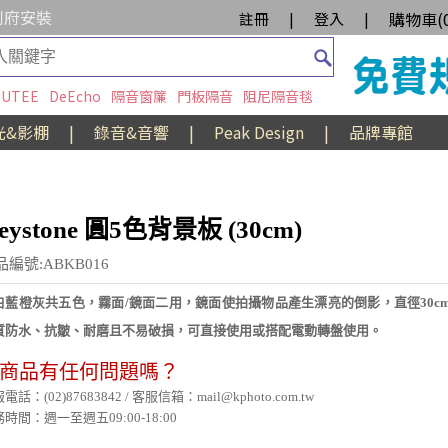
到府安裝
購物車(
註冊
|
登入
|
UTEE
DeEcho
隔音窗簾
門板隔音
阻尼隔音毯
光&影棚
|
錄音&音響
|
Peak Design
|
品牌專館
eystone 圓5色背景板 (30cm)
品編號:ABKB016
白藍橙灰共五色，霧面/鏡面二用，鏡面使拍攝物品產生漂亮的倒影，直徑30cm
質防水、抗皺、耐磨且不易破損，可直接使用或搭配電動轉盤使用。
商品有任何問題嗎？
電話：(02)87683842 / 客服信箱：mail@kphoto.com.tw
時間：週一至週五09:00-18:00