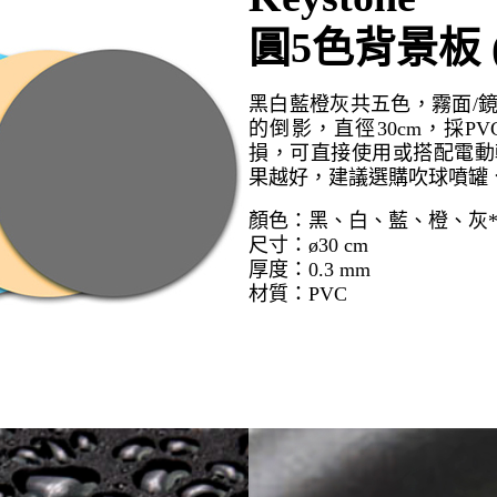
圓5色背景板 (
黑白藍橙灰共五色，霧面/
的倒影，直徑30cm，採
損，可直接使用或搭配電動
果越好，建議選購
吹球噴罐
顏色：黑、白、藍、橙、灰*各
尺寸：ø30 cm
厚度：0.3 mm
材質：PVC