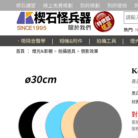
楔石講堂
線上免費規劃
到府規劃
到府健檢
熱門:
M
．吸隔音聲學
|
相機&附件
|
拍攝工具
|
燈
首頁
：
燈光&影棚
>
拍攝道具
>
倒影效果
K
產
黑
材
對
客服
服務