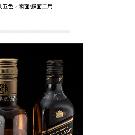
共五色，霧面/鏡面二用