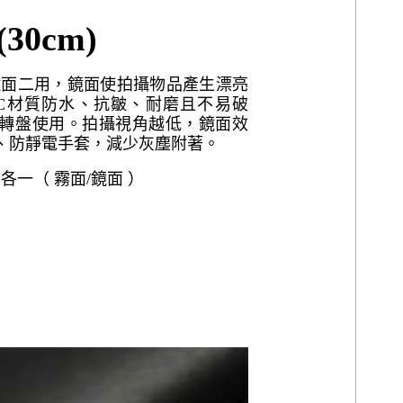
30cm)
鏡面二用，
鏡面使拍攝物品產生漂亮
PVC材質防水、抗皺、耐磨且不易破
轉盤使用。拍攝視角越低，鏡面效
、
防靜電手套
，減少灰塵附著。
一（ 霧面/鏡面 ）