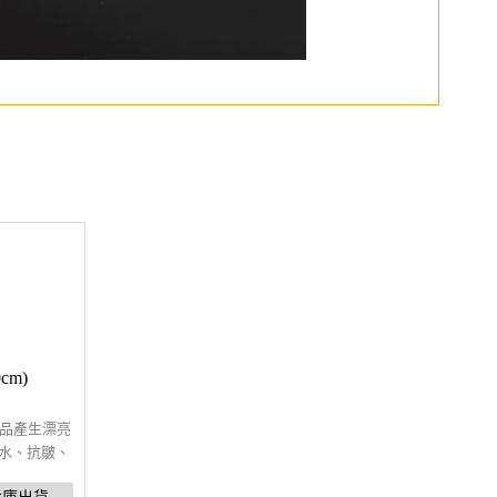
cm)
物品產生漂亮
防水、抗皺、
配電動轉盤